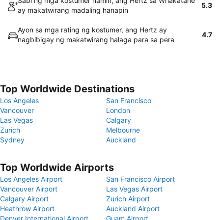
Sabi ng mga kostumer namin, ang Hertz sa Whakatane
5.3
ay makatwirang madaling hanapin
Ayon sa mga rating ng kostumer, ang Hertz ay
4.7
nagbibigay ng makatwirang halaga para sa pera
Top Worldwide Destinations
Los Angeles
San Francisco
Vancouver
London
Las Vegas
Calgary
Zurich
Melbourne
Sydney
Auckland
Top Worldwide Airports
Los Angeles Airport
San Francisco Airport
Vancouver Airport
Las Vegas Airport
Calgary Airport
Zurich Airport
Heathrow Airport
Auckland Airport
Denver International Airport
Guam Airport