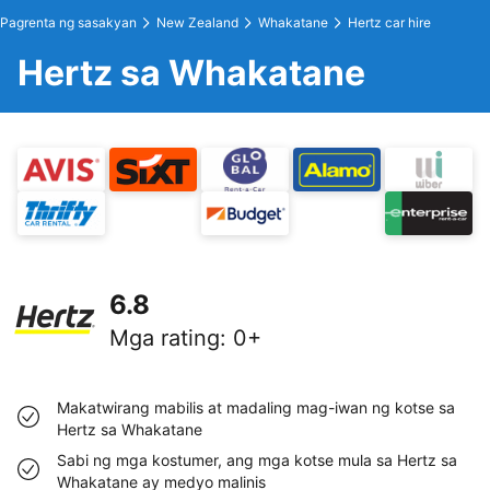
Pagrenta ng sasakyan
New Zealand
Whakatane
Hertz car hire
Hertz sa Whakatane
6.8
Mga rating
:
0+
Makatwirang mabilis at madaling mag-iwan ng kotse sa
Hertz sa Whakatane
Sabi ng mga kostumer, ang mga kotse mula sa Hertz sa
Whakatane ay medyo malinis