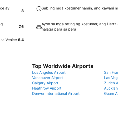
ice ay
Sabi ng mga kostumer namin, ang kawani ng
8
ng
Ayon sa mga rating ng kostumer, ang Hertz
7.6
halaga para sa pera
 sa Venice
6.4
Top Worldwide Airports
Los Angeles Airport
San Fra
Vancouver Airport
Las Veg
Calgary Airport
Zurich A
Heathrow Airport
Aucklan
Denver International Airport
Guam Ai