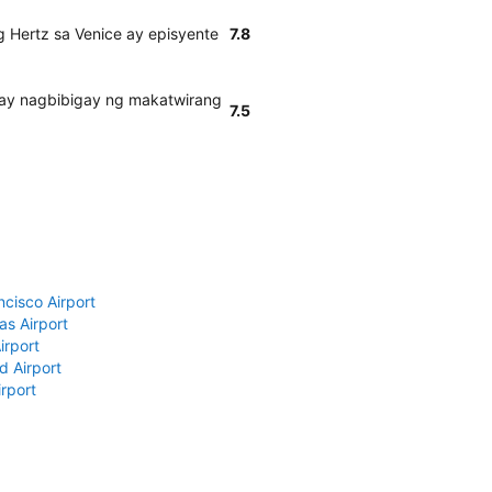
 Hertz sa Venice ay episyente
7.8
 ay nagbibigay ng makatwirang
7.5
ncisco Airport
as Airport
irport
d Airport
rport