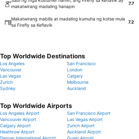
Sabi ng mga kostumer namin, ang Firefly sa Keflavik ay
7.7
makatwirang madaling hanapin
Makatwirang mabilis at madaling kumuha ng kotse mula
7.2
sa Firefly sa Keflavik
Top Worldwide Destinations
Los Angeles
San Francisco
Vancouver
London
Las Vegas
Calgary
Zurich
Melbourne
Sydney
Auckland
Top Worldwide Airports
Los Angeles Airport
San Francisco Airport
Vancouver Airport
Las Vegas Airport
Calgary Airport
Zurich Airport
Heathrow Airport
Auckland Airport
Denver International Airport
Guam Airport