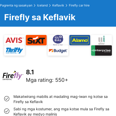
Pagrenta ng sasakyan
Iceland
Keflavik
Firefly car hire
Firefly sa Keflavik
8.1
Mga rating
:
550+
Makatwirang mabilis at madaling mag-iwan ng kotse sa
Firefly sa Keflavik
Sabi ng mga kostumer, ang mga kotse mula sa Firefly sa
Keflavik ay medyo malinis