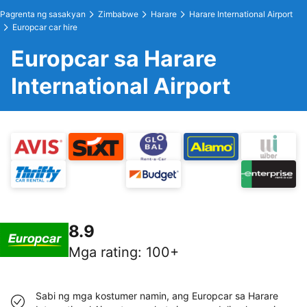
Pagrenta ng sasakyan
Zimbabwe
Harare
Harare International Airport
Europcar car hire
Europcar sa Harare
International Airport
8.9
Mga rating
:
100+
Sabi ng mga kostumer namin, ang Europcar sa Harare