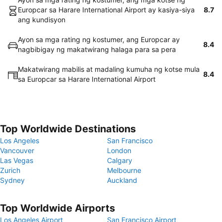
Europcar sa Harare International Airport ay kasiya-siya
8.7
ang kundisyon
Ayon sa mga rating ng kostumer, ang Europcar ay
8.4
nagbibigay ng makatwirang halaga para sa pera
Makatwirang mabilis at madaling kumuha ng kotse mula
8.4
sa Europcar sa Harare International Airport
Top Worldwide Destinations
Los Angeles
San Francisco
Vancouver
London
Las Vegas
Calgary
Zurich
Melbourne
Sydney
Auckland
Top Worldwide Airports
Los Angeles Airport
San Francisco Airport