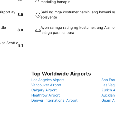
madaling hanapin
irport ay
Sabi ng mga kostumer namin, ang kawani ng 
8.9
episyente
ttle
Ayon sa mga rating ng kostumer, ang Alam
8.8
halaga para sa pera
 sa Seattle
8.1
Top Worldwide Airports
Los Angeles Airport
San Fra
Vancouver Airport
Las Veg
Calgary Airport
Zurich A
Heathrow Airport
Aucklan
Denver International Airport
Guam Ai