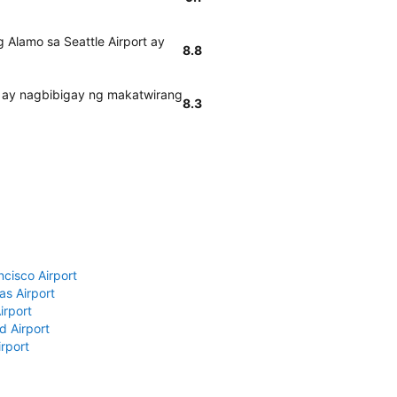
Alamo sa Seattle Airport ay
8.8
o ay nagbibigay ng makatwirang
8.3
ncisco Airport
as Airport
irport
d Airport
rport