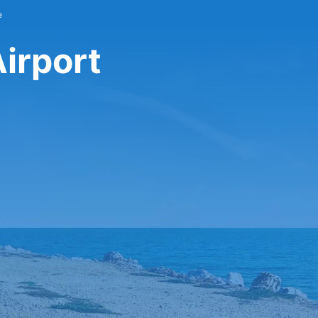
e
irport