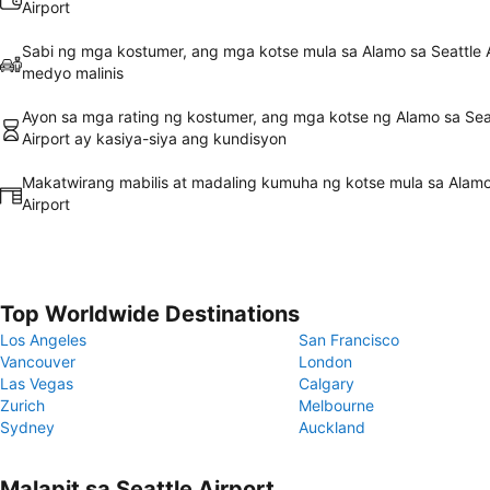
Airport
Sabi ng mga kostumer, ang mga kotse mula sa Alamo sa Seattle A
medyo malinis
Ayon sa mga rating ng kostumer, ang mga kotse ng Alamo sa Sea
Airport ay kasiya-siya ang kundisyon
Makatwirang mabilis at madaling kumuha ng kotse mula sa Alamo
Airport
Top Worldwide Destinations
Los Angeles
San Francisco
Vancouver
London
Las Vegas
Calgary
Zurich
Melbourne
Sydney
Auckland
Malapit sa Seattle Airport