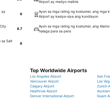
Airport ay medyo malinis
t ay
Ayon sa mga rating ng kostumer, ang mga ko
9
Airport ay kasiya-siya ang kundisyon
City
Ayon sa mga rating ng kostumer, ang Alam
8.7
halaga para sa pera
 sa Salt
8
Top Worldwide Airports
Los Angeles Airport
San Fra
Vancouver Airport
Las Veg
Calgary Airport
Zurich A
Heathrow Airport
Aucklan
Denver International Airport
Guam Ai