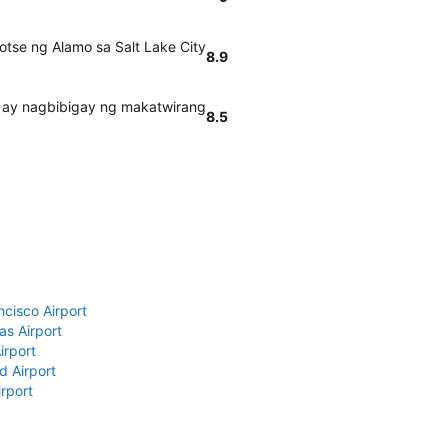
tse ng Alamo sa Salt Lake City
8.9
o ay nagbibigay ng makatwirang
8.5
ncisco Airport
as Airport
irport
d Airport
rport