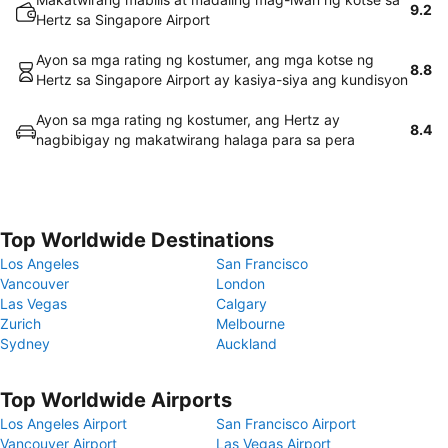
9.2
Hertz sa Singapore Airport
Ayon sa mga rating ng kostumer, ang mga kotse ng
8.8
Hertz sa Singapore Airport ay kasiya-siya ang kundisyon
Ayon sa mga rating ng kostumer, ang Hertz ay
8.4
nagbibigay ng makatwirang halaga para sa pera
Top Worldwide Destinations
Los Angeles
San Francisco
Vancouver
London
Las Vegas
Calgary
Zurich
Melbourne
Sydney
Auckland
Top Worldwide Airports
Los Angeles Airport
San Francisco Airport
Vancouver Airport
Las Vegas Airport