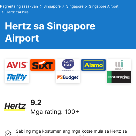
Pagrenta ng sasakyan
Singapore
Singapore
Singapore Airport
Hertz car hire
Hertz sa Singapore
Airport
9.2
Mga rating
:
100+
Sabi ng mga kostumer, ang mga kotse mula sa Hertz sa