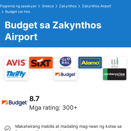
Pagrenta ng sasakyan
Greece
Zakynthos
Zakynthos Airport
Budget car hire
Budget sa Zakynthos
Airport
8.7
Mga rating
:
300+
Makatwirang mabilis at madaling mag-iwan ng kotse sa