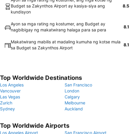
Budget sa Zakynthos Airport ay kasiya-siya ang
8.5
kundisyon
Ayon sa mga rating ng kostumer, ang Budget ay
8.1
nagbibigay ng makatwirang halaga para sa pera
Makatwirang mabilis at madaling kumuha ng kotse mula
8.1
sa Budget sa Zakynthos Airport
Top Worldwide Destinations
Los Angeles
San Francisco
Vancouver
London
Las Vegas
Calgary
Zurich
Melbourne
Sydney
Auckland
Top Worldwide Airports
Los Angeles Airport
San Francisco Airport