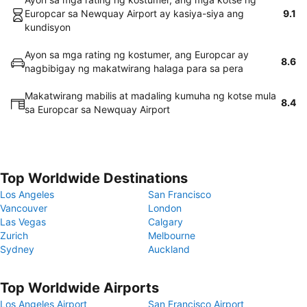
Europcar sa Newquay Airport ay kasiya-siya ang
9.1
kundisyon
Ayon sa mga rating ng kostumer, ang Europcar ay
8.6
nagbibigay ng makatwirang halaga para sa pera
Makatwirang mabilis at madaling kumuha ng kotse mula
8.4
sa Europcar sa Newquay Airport
Top Worldwide Destinations
Los Angeles
San Francisco
Vancouver
London
Las Vegas
Calgary
Zurich
Melbourne
Sydney
Auckland
Top Worldwide Airports
Los Angeles Airport
San Francisco Airport