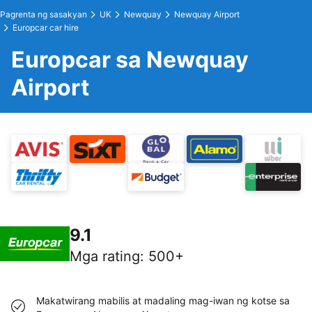
Pagrenta ng sasakyan
UK
Newquay
Newquay Airport
Europcar car hire
Europcar sa Newquay
Airport
9.1
Mga rating
:
500+
Makatwirang mabilis at madaling mag-iwan ng kotse sa