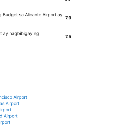
Budget sa Alicante Airport ay
7.9
t ay nagbibigay ng
7.5
ncisco Airport
as Airport
irport
d Airport
rport