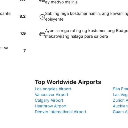
ay medyo malinis
icante
Sabi ng mga kostumer namin, ang kawani ng 
8.2
episyente
Ayon sa mga rating ng kostumer, ang Budge
7.9
makatwirang halaga para sa pera
et sa
7
Top Worldwide Airports
Los Angeles Airport
San Fra
Vancouver Airport
Las Veg
Calgary Airport
Zurich A
Heathrow Airport
Aucklan
Denver International Airport
Guam Ai