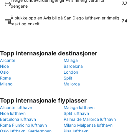
I følge kundevurderinger gir Avis rimelig verdi for
7.7
pengene
Å plukke opp en Avis bil på San Diego lufthavn er rimelig
7.4
raskt og enkelt
Topp internasjonale destinasjoner
Alicante
Málaga
Nice
Barcelona
Oslo
London
Rome
Split
Milano
Mallorca
Topp internasjonale flyplasser
Alicante lufthavn
Malaga lufthavn
Nice lufthavn
Split lufthavn
Barcelona lufthavn
Palma de Mallorca lufthavn
Roma Fiumicino lufthavn
Milano Malpensa lufthavn
Oslo lufthavn, Gardermoen
Pisa lufthavn