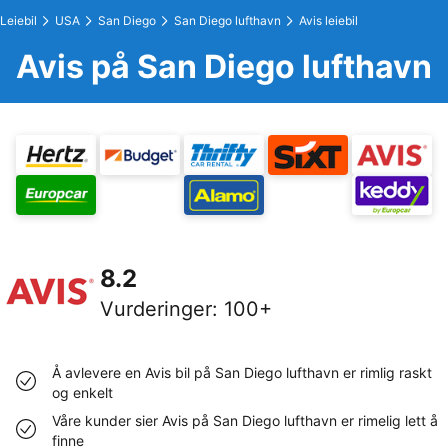
Leiebil
USA
San Diego
San Diego lufthavn
Avis leiebil
Avis på San Diego lufthavn
8.2
Vurderinger
:
100+
Å avlevere en Avis bil på San Diego lufthavn er rimlig raskt
og enkelt
Våre kunder sier Avis på San Diego lufthavn er rimelig lett å
finne