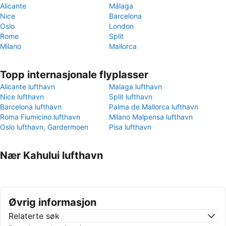
Alicante
Málaga
Nice
Barcelona
Oslo
London
Rome
Split
Milano
Mallorca
Topp internasjonale flyplasser
Alicante lufthavn
Malaga lufthavn
Nice lufthavn
Split lufthavn
Barcelona lufthavn
Palma de Mallorca lufthavn
Roma Fiumicino lufthavn
Milano Malpensa lufthavn
Oslo lufthavn, Gardermoen
Pisa lufthavn
Nær Kahului lufthavn
Øvrig informasjon
Relaterte søk