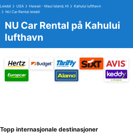
Leiebil
USA
Hawaii - Maui Island, HI
Kahului lufthavn
NU Car Rental leiebil
NU Car Rental på Kahului
lufthavn
Topp internasjonale destinasjoner