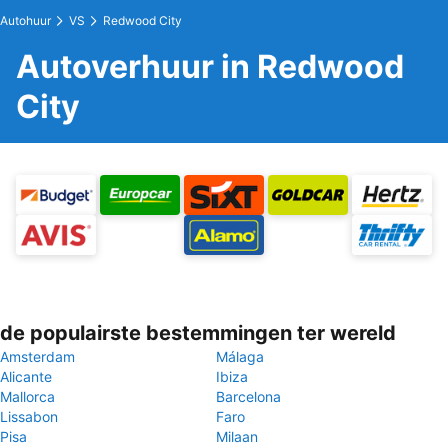
Autohuur
VS
Redwood City
Autoverhuur in Redwood
City
de populairste bestemmingen ter wereld
Amsterdam
Málaga
Alicante
Ibiza
Mallorca
Barcelona
Lissabon
Faro
Pisa
Milaan