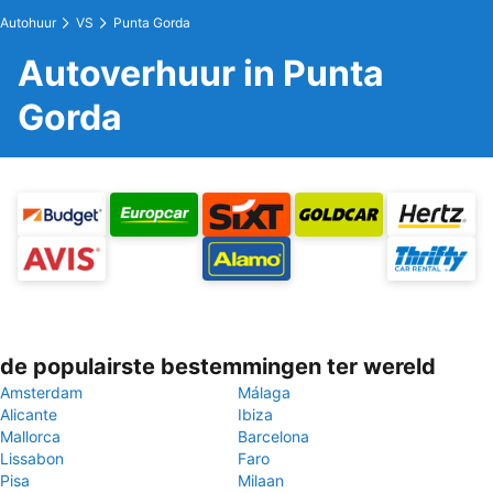
Autohuur
VS
Punta Gorda
Autoverhuur in Punta
Gorda
de populairste bestemmingen ter wereld
Amsterdam
Málaga
Alicante
Ibiza
Mallorca
Barcelona
Lissabon
Faro
Pisa
Milaan