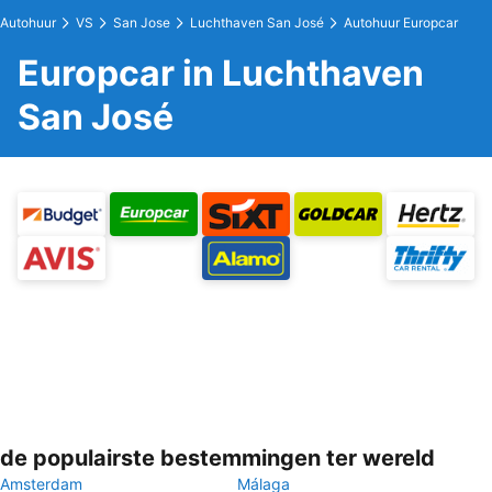
Autohuur
VS
San Jose
Luchthaven San José
Autohuur Europcar
Europcar in Luchthaven
San José
de populairste bestemmingen ter wereld
Amsterdam
Málaga