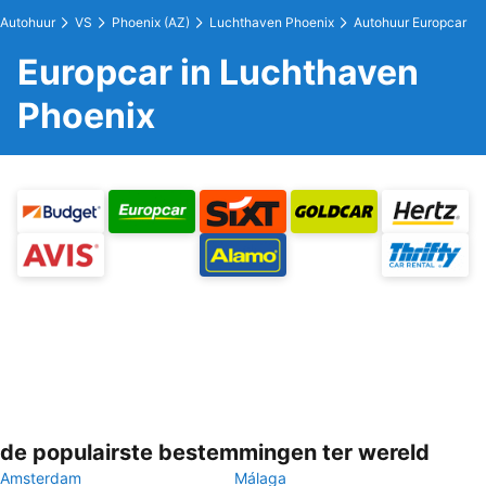
Autohuur
VS
Phoenix (AZ)
Luchthaven Phoenix
Autohuur Europcar
Europcar in Luchthaven
Phoenix
de populairste bestemmingen ter wereld
Amsterdam
Málaga