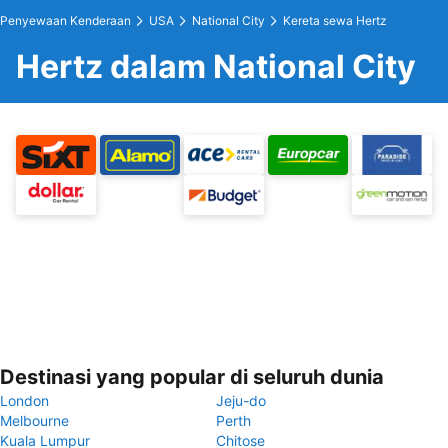
Penyewaan Kenderaan
USA
National City
Kereta sewa Hertz
Hertz dalam National City
Destinasi yang popular di seluruh dunia
London
Jeju-do
Melbourne
Perth
Kuala Lumpur
Chitose