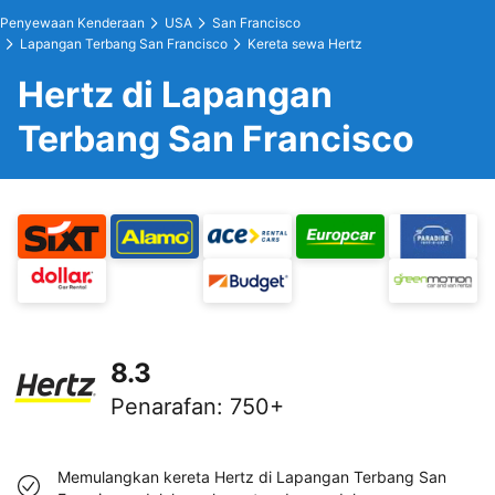
Penyewaan Kenderaan
USA
San Francisco
Lapangan Terbang San Francisco
Kereta sewa Hertz
Hertz di Lapangan
Terbang San Francisco
8.3
Penarafan
:
750+
Memulangkan kereta Hertz di Lapangan Terbang San