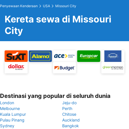
Penyewaan Kenderaan
USA
Missouri City
Kereta sewa di Missouri
City
Destinasi yang popular di seluruh dunia
London
Jeju-do
Melbourne
Perth
Kuala Lumpur
Chitose
Pulau Pinang
Auckland
Sydney
Bangkok