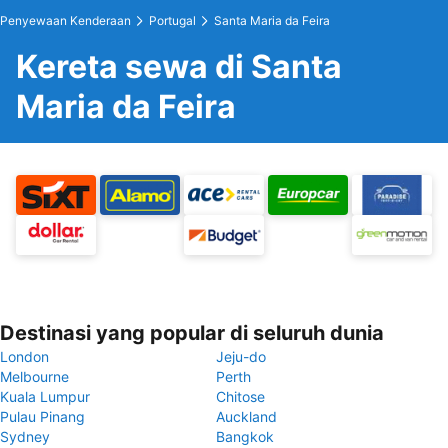
Penyewaan Kenderaan
Portugal
Santa Maria da Feira
Kereta sewa di Santa
Maria da Feira
Destinasi yang popular di seluruh dunia
London
Jeju-do
Melbourne
Perth
Kuala Lumpur
Chitose
Pulau Pinang
Auckland
Sydney
Bangkok