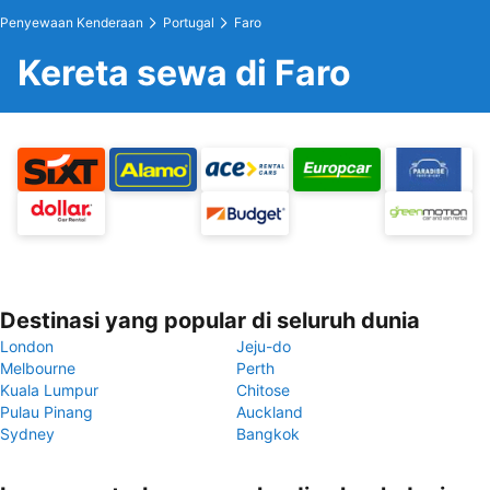
Penyewaan Kenderaan
Portugal
Faro
Kereta sewa di Faro
Destinasi yang popular di seluruh dunia
London
Jeju-do
Melbourne
Perth
Kuala Lumpur
Chitose
Pulau Pinang
Auckland
Sydney
Bangkok