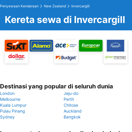
Penyewaan Kenderaan
New Zealand
Invercargill
Kereta sewa di Invercargill
Destinasi yang popular di seluruh dunia
London
Jeju-do
Melbourne
Perth
Kuala Lumpur
Chitose
Pulau Pinang
Auckland
Sydney
Bangkok