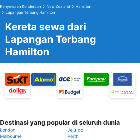
Penyewaan Kenderaan
New Zealand
Hamilton
Lapangan Terbang Hamilton
Kereta sewa dari
Lapangan Terbang
Hamilton
Destinasi yang popular di seluruh dunia
London
Jeju-do
Melbourne
Perth