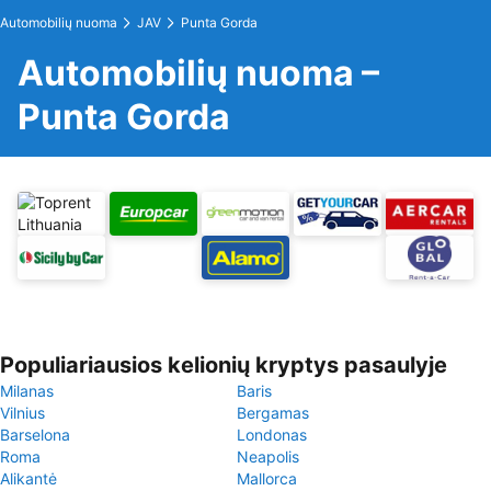
Automobilių nuoma
JAV
Punta Gorda
Automobilių nuoma –
Punta Gorda
Populiariausios kelionių kryptys pasaulyje
Milanas
Baris
Vilnius
Bergamas
Barselona
Londonas
Roma
Neapolis
Alikantė
Mallorca