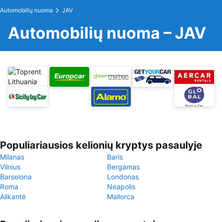
Automobilių nuoma
JAV
Automobilių nuoma – JAV
Populiariausios kelionių kryptys pasaulyje
Milanas
Baris
Vilnius
Bergamas
Barselona
Londonas
Roma
Neapolis
Alikantė
Mallorca