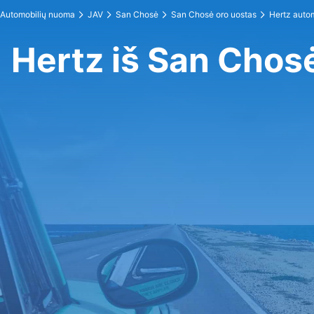
Automobilių nuoma
JAV
San Chosė
San Chosė oro uostas
Hertz auto
Hertz iš San Chos