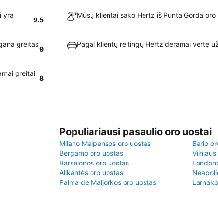
i yra
Mūsų klientai sako Hertz iš Punta Gorda oro 
9.5
gana greitas
Pagal klientų reitingų Hertz deramai vertę u
9
mai greitai
8
Populiariausi pasaulio oro uostai
Milano Malpensos oro uostas
Bario or
Bergamo oro uostas
Vilniaus
Barselonos oro uostas
Londono
Alikantės oro uostas
Neapoli
Palma de Maljorkos oro uostas
Larnako