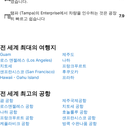
였습니다.
탬파 (Tampa)의 Enterprise에서 차량을 인수하는 것은 굉장
7.9
히 빠르고 쉽습니다
전 세계 최대의 여행지
Guam
제주도
로스 앤젤레스 (Los Angeles)
나하
치토세
프랑크푸르트
샌프란시스코 (San Francisco)
후쿠오카
Hawaii - Oahu Island
프라하
전 세계 최고의 공항
괌 공항
제주국제공항
로스앤젤레스 공항
치토세 공항
나하 공항
호놀룰루 공항
프랑크푸르트 공항
샌프란시스코 공항
케플라비크 공항
방콕 수완나품 공항