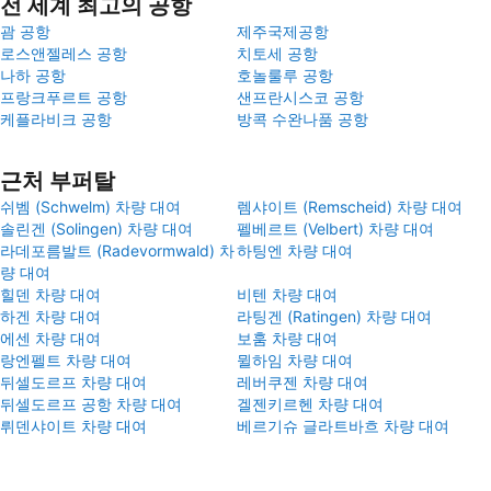
전 세계 최고의 공항
괌 공항
제주국제공항
로스앤젤레스 공항
치토세 공항
나하 공항
호놀룰루 공항
프랑크푸르트 공항
샌프란시스코 공항
케플라비크 공항
방콕 수완나품 공항
근처 부퍼탈
쉬벰 (Schwelm) 차량 대여
렘샤이트 (Remscheid) 차량 대여
솔린겐 (Solingen) 차량 대여
펠베르트 (Velbert) 차량 대여
라데포름발트 (Radevormwald) 차
하팅엔 차량 대여
량 대여
힐덴 차량 대여
비텐 차량 대여
하겐 차량 대여
라팅겐 (Ratingen) 차량 대여
에센 차량 대여
보훔 차량 대여
랑엔펠트 차량 대여
뮐하임 차량 대여
뒤셀도르프 차량 대여
레버쿠젠 차량 대여
뒤셀도르프 공항 차량 대여
겔젠키르헨 차량 대여
뤼덴샤이트 차량 대여
베르기슈 글라트바흐 차량 대여