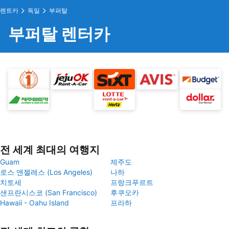
렌트카
독일
부퍼탈
부퍼탈 렌터카
전 세계 최대의 여행지
Guam
제주도
로스 앤젤레스 (Los Angeles)
나하
치토세
프랑크푸르트
샌프란시스코 (San Francisco)
후쿠오카
Hawaii - Oahu Island
프라하