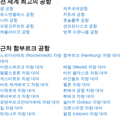
전 세계 최고의 공항
괌 공항
제주국제공항
로스앤젤레스 공항
치토세 공항
나하 공항
호놀룰루 공항
프랑크푸르트 공항
샌프란시스코 공항
케플라비크 공항
방콕 수완나품 공항
근처 함부르크 공항
노르더슈테트 (Norderstedt) 차량
함부르크 (Hamburg) 차량 대여
대여
아렌스부르크 차량 대여
베델 (Wedel) 차량 대여
엘름스호른 차량 대여
바트 올데스로 차량 대여
게스타흐트 차량 대여
라인펠트 차량 대여
바트 제게베르그 차량 대여
묄른 차량 대여
이체호에 차량 대여
뤼베크 공항 차량 대여
뤼네부르크 차량 대여
뤼베크 차량 대여
로텐부르크안데어뷔메 차량 대여
솔타우 (Soltau) 차량 대여
킬 차량 대여
크론스하겐 차량 대여
하게나우 차량 대여
울첸 (Uelzen) 차량 대여