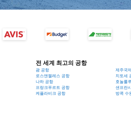
전 세계 최고의 공항
괌 공항
제주국
로스앤젤레스 공항
치토세 
나하 공항
호놀룰루
프랑크푸르트 공항
샌프란시
케플라비크 공항
방콕 수