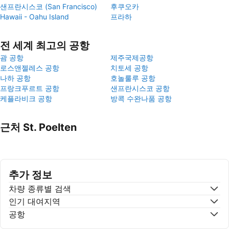
샌프란시스코 (San Francisco)
후쿠오카
Hawaii - Oahu Island
프라하
전 세계 최고의 공항
괌 공항
제주국제공항
로스앤젤레스 공항
치토세 공항
나하 공항
호놀룰루 공항
프랑크푸르트 공항
샌프란시스코 공항
케플라비크 공항
방콕 수완나품 공항
근처 St. Poelten
추가 정보
차량 종류별 검색
인기 대여지역
공항