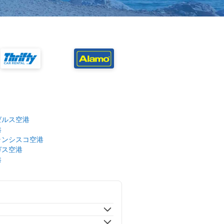
ゼルス空港
港
ランシスコ空港
ガス空港
港