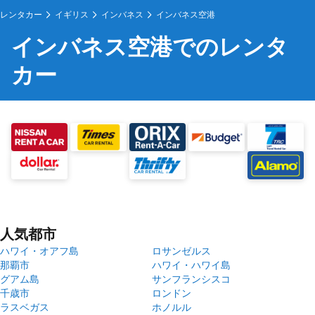
レンタカー
イギリス
インバネス
インバネス空港
インバネス空港でのレンタ
カー
人気都市
ハワイ・オアフ島
ロサンゼルス
那覇市
ハワイ・ハワイ島
グアム島
サンフランシスコ
千歳市
ロンドン
ラスベガス
ホノルル