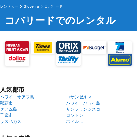
レンタカー
Slovenia
コバリード
コバリードでのレンタル
人気都市
ハワイ・オアフ島
ロサンゼルス
那覇市
ハワイ・ハワイ島
グアム島
サンフランシスコ
千歳市
ロンドン
ラスベガス
ホノルル