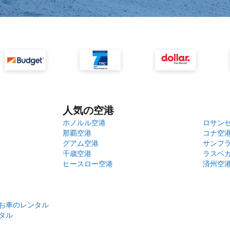
人気の空港
ホノルル空港
ロサン
那覇空港
コナ空
グアム空港
サンフ
千歳空港
ラスベ
ヒースロー空港
済州空
のお車のレンタル
タル