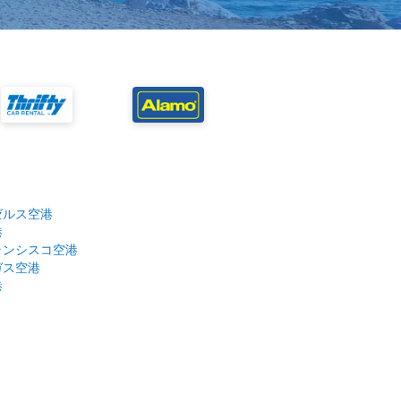
ゼルス空港
港
ランシスコ空港
ガス空港
港