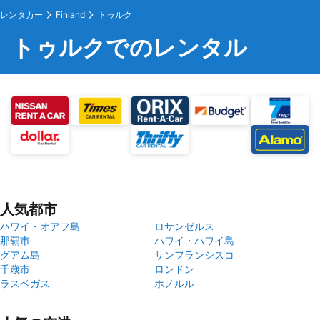
レンタカー
Finland
トゥルク
トゥルクでのレンタル
人気都市
ハワイ・オアフ島
ロサンゼルス
那覇市
ハワイ・ハワイ島
グアム島
サンフランシスコ
千歳市
ロンドン
ラスベガス
ホノルル