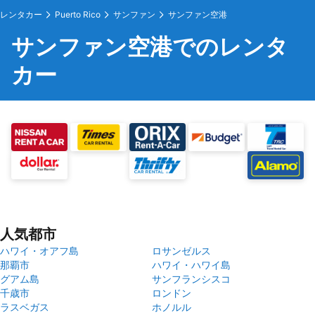
レンタカー
Puerto Rico
サンファン
サンファン空港
サンファン空港でのレンタ
カー
人気都市
ハワイ・オアフ島
ロサンゼルス
那覇市
ハワイ・ハワイ島
グアム島
サンフランシスコ
千歳市
ロンドン
ラスベガス
ホノルル