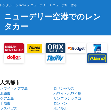
レンタカー
India
ニューデリー
ニューデリー空港
ニューデリー空港でのレン
タカー
人気都市
ハワイ・オアフ島
ロサンゼルス
那覇市
ハワイ・ハワイ島
グアム島
サンフランシスコ
千歳市
ロンドン
ラスベガス
ホノルル