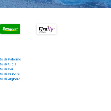
to di Palermo
o di Olbia
o di Bari
o di Brindisi
to di Alghero