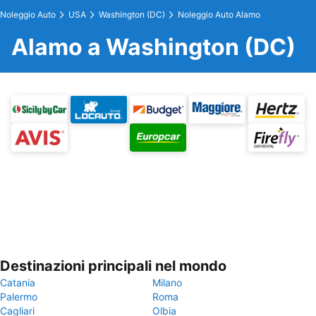
Noleggio Auto
USA
Washington (DC)
Noleggio Auto Alamo
Alamo a Washington (DC)
Destinazioni principali nel mondo
Catania
Milano
Palermo
Roma
Cagliari
Olbia