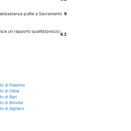
no abbastanza pulite a Sacramento
9
rnisce un rapporto qualità/prezzo
8.2
to di Palermo
o di Olbia
o di Bari
o di Brindisi
to di Alghero