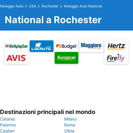
Noleggio Auto
USA
Rochester
Noleggio Auto National
National a Rochester
Destinazioni principali nel mondo
Catania
Milano
Palermo
Roma
Cagliari
Olbia