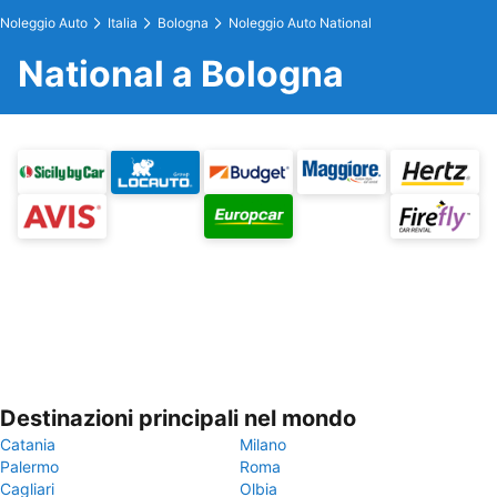
Noleggio Auto
Italia
Bologna
Noleggio Auto National
National a Bologna
Destinazioni principali nel mondo
Catania
Milano
Palermo
Roma
Cagliari
Olbia