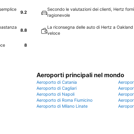
 semplice
Secondo le valutazioni dei clienti, Hertz for
9.2
ragionevole
bbastanza
La riconsegna delle auto di Hertz a Oaklan
8.8
veloce
oce
8
Aeroporti principali nel mondo
Aeroporto di Catania
Aeropor
Aeroporto di Cagliari
Aeroport
Aeroporto di Napoli
Aeroport
Aeroporto di Roma Fiumicino
Aeroport
Aeroporto di Milano Linate
Aeropor