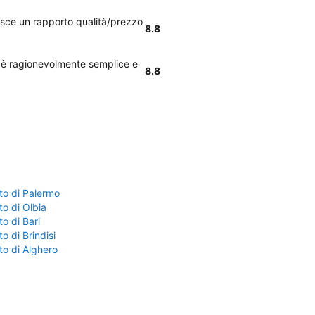
nisce un rapporto qualità/prezzo
8.8
d è ragionevolmente semplice e
8.8
to di Palermo
o di Olbia
o di Bari
o di Brindisi
to di Alghero