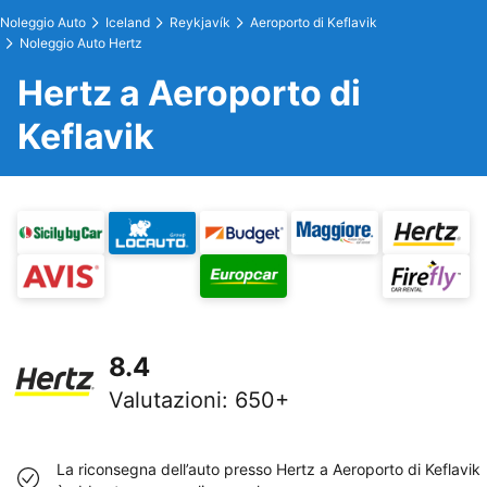
Noleggio Auto
Iceland
Reykjavík
Aeroporto di Keflavik
Noleggio Auto Hertz
Hertz a Aeroporto di
Keflavik
8.4
Valutazioni
:
650+
La riconsegna dell’auto presso Hertz a Aeroporto di Keflavik