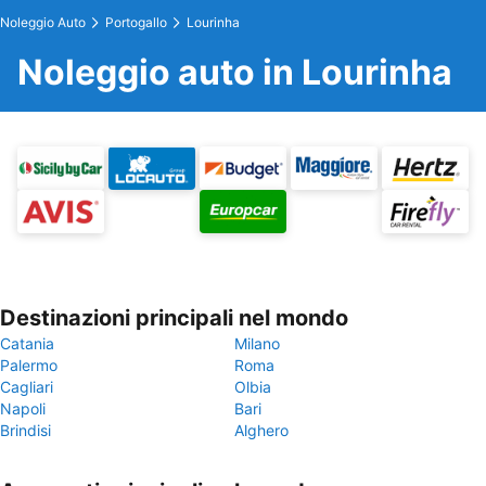
Noleggio Auto
Portogallo
Lourinha
Noleggio auto in Lourinha
Destinazioni principali nel mondo
Catania
Milano
Palermo
Roma
Cagliari
Olbia
Napoli
Bari
Brindisi
Alghero