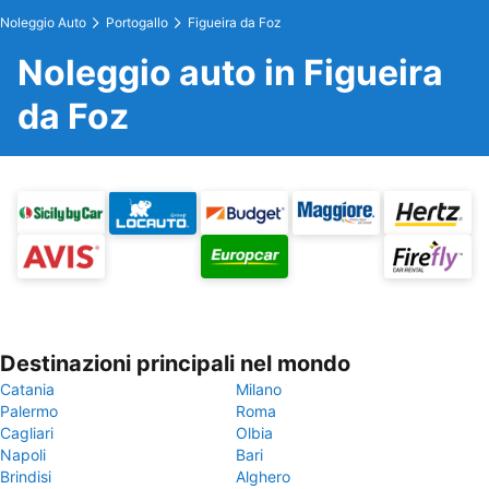
Noleggio Auto
Portogallo
Figueira da Foz
Noleggio auto in Figueira
da Foz
Destinazioni principali nel mondo
Catania
Milano
Palermo
Roma
Cagliari
Olbia
Napoli
Bari
Brindisi
Alghero