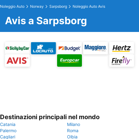
Noleggio Auto
Norway
Sarpsborg
Noleggio Auto Avis
Avis a Sarpsborg
Destinazioni principali nel mondo
Catania
Milano
Palermo
Roma
Cagliari
Olbia