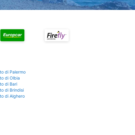
to di Palermo
o di Olbia
o di Bari
o di Brindisi
to di Alghero